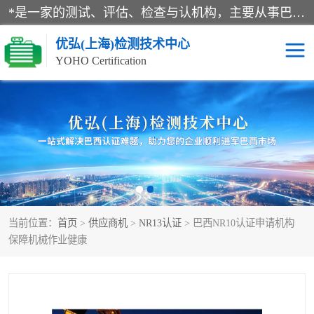
*是一家的测试、评估、检查与认机构，主要从事巴西NR10认证、NR12认证、NR13认证；ANATEL认证、INMTRO认证，欧盟CE认证：MD认证，PED认证，MID认证，ATEX认证，德国蓝色天使认证。
优弘(上海)检测技术中心
YOHO Certification
RECYCLASS认证
NR10认证
NR12认证
NR13认证
ART认证
巴西NR认证
当前位置：
首页
>
供应商机
>
NR13认证
> 巴西NR10认证申请机构
巴西认证
RETIE认证
保障机械作业健康