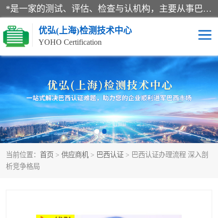
*是一家的测试、评估、检查与认机构，主要从事巴西NR10认证、NR12认证、NR13认证；ANATEL认证、INMTRO认证，欧盟CE认证：MD认证，PED认证，MID认证，ATEX认证，德国蓝色天使认证。
优弘(上海)检测技术中心
YOHO Certification
RECYCLASS认证
NR10认证
NR12认证
NR13认证
ART认证
巴西NR认证
当前位置：
首页
>
供应商机
>
巴西认证
> 巴西认证办理流程 深入剖
巴西认证
RETIE认证
析竞争格局