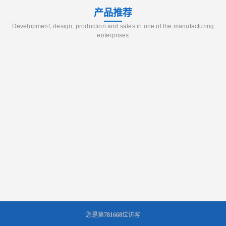
产品推荐
Development, design, production and sales in one of the manufacturing
enterprises
您是第
781668
位访客