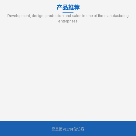
产品推荐
Development, design, production and sales in one of the manufacturing
enterprises
您是第
781701
位访客