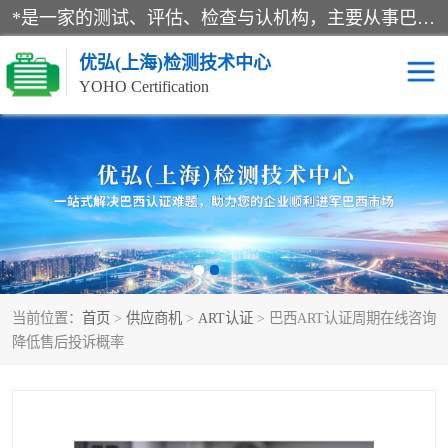
*是一家的测试、评估、检查与认机构，主要从事巴西NR10认证、NR12认证、NR13认证；ANATEL认证、INMTRO认证，欧盟CE认证：MD认证，PED认证，MID认证，ATEX认证，德国蓝色天使认证。
优弘(上海)检测技术中心
YOHO Certification
RECYCLASS认证
NR10认证
NR12认证
NR13认证
ART认证
巴西NR认证
当前位置：
首页
>
供应商机
>
ART认证
> 巴西ART认证周期在线咨询
巴西认证
RETIE认证
降低售后投诉概率