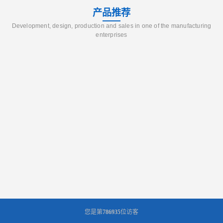
产品推荐
Development, design, production and sales in one of the manufacturing
enterprises
您是第
786935
位访客