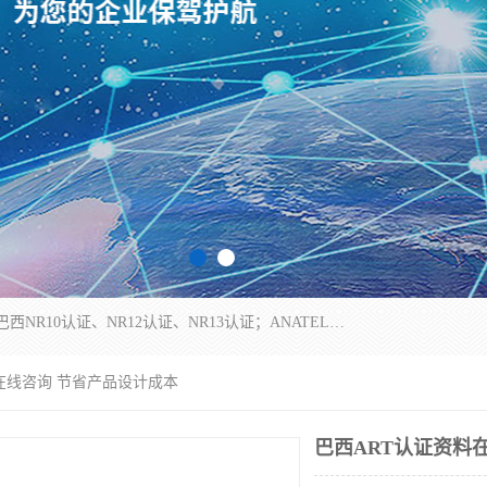
*是一家的测试、评估、检查与认机构，主要从事巴西NR10认证、NR12认证、NR13认证；ANATEL认证、INMTRO认证，欧盟CE认证：MD认证，PED认证，MID认证，ATEX认证，德国蓝色天使认证。
料在线咨询 节省产品设计成本
巴西ART认证资料