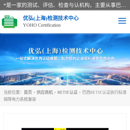
*是一家的测试、评估、检查与认机构，主要从事巴西NR10认证、NR12认证、NR13认证；ANATEL认证、INMTRO认证，欧盟CE认证：MD认证，PED认证，MID认证，ATEX认证，德国蓝色天使认证。
优弘(上海)检测技术中心
YOHO Certification
RECYCLASS认证
NR10认证
NR12认证
NR13认证
ART认证
巴西NR认证
当前位置：
首页
>
供应商机
>
RETIE认证
> 巴西RETIE认证执行标准
巴西认证
RETIE认证
保障电力系统兼容