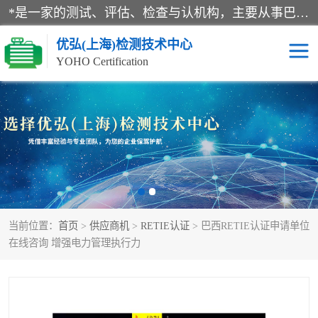
*是一家的测试、评估、检查与认机构，主要从事巴西NR10认证、NR12认证、NR13认证；ANATEL认证、INMTRO认证，欧盟CE认证：MD认证，PED认证，MID认证，ATEX认证，德国蓝色天使认证。
优弘(上海)检测技术中心
YOHO Certification
RECYCLASS认证
NR10认证
NR12认证
NR13认证
ART认证
巴西NR认证
当前位置：
首页
>
供应商机
>
RETIE认证
> 巴西RETIE认证申请单位
巴西认证
RETIE认证
在线咨询 增强电力管理执行力