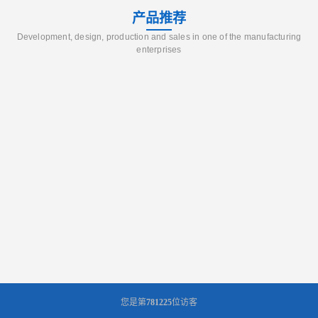
产品推荐
Development, design, production and sales in one of the manufacturing
enterprises
您是第
781225
位访客