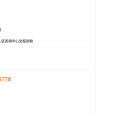
县
E认证咨询中心全程协助
5778