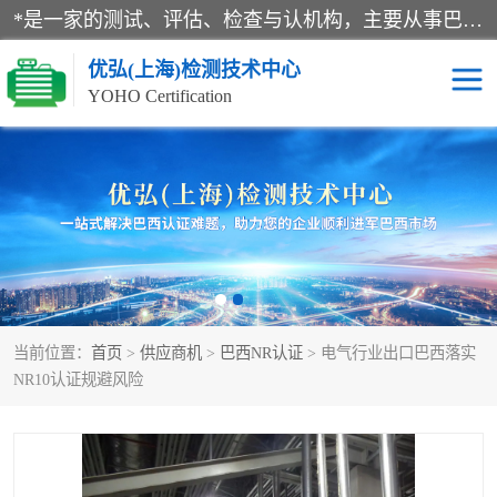
*是一家的测试、评估、检查与认机构，主要从事巴西NR10认证、NR12认证、NR13认证；ANATEL认证、INMTRO认证，欧盟CE认证：MD认证，PED认证，MID认证，ATEX认证，德国蓝色天使认证。
优弘(上海)检测技术中心
YOHO Certification
RECYCLASS认证
NR10认证
NR12认证
NR13认证
ART认证
巴西NR认证
当前位置：
首页
>
供应商机
>
巴西NR认证
> 电气行业出口巴西落实
巴西认证
RETIE认证
NR10认证规避风险