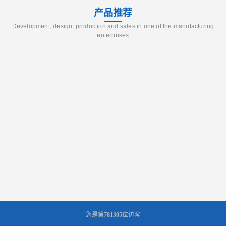
产品推荐
Development, design, production and sales in one of the manufacturing
enterprises
您是第
781305
位访客