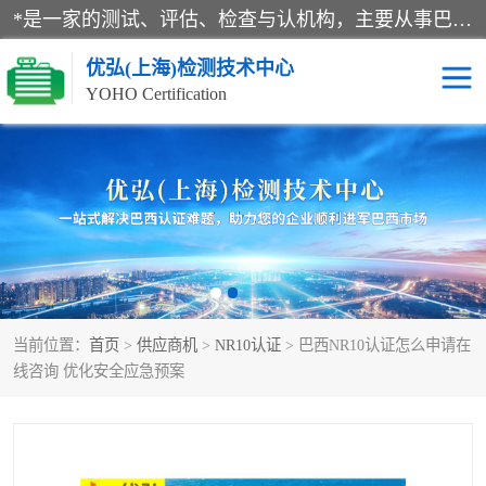
*是一家的测试、评估、检查与认机构，主要从事巴西NR10认证、NR12认证、NR13认证；ANATEL认证、INMTRO认证，欧盟CE认证：MD认证，PED认证，MID认证，ATEX认证，德国蓝色天使认证。
优弘(上海)检测技术中心
YOHO Certification
RECYCLASS认证
NR10认证
NR12认证
NR13认证
ART认证
巴西NR认证
当前位置：
首页
>
供应商机
>
NR10认证
> 巴西NR10认证怎么申请在
巴西认证
RETIE认证
线咨询 优化安全应急预案