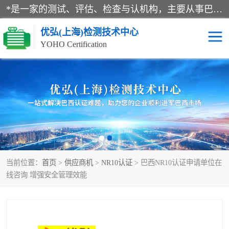
*是一家的测试、评估、检查与认机构，主要从事巴西NR10认证、NR12认证、NR13认证；ANATEL认证、INMTRO认证，欧盟CE认证：MD认证，PED认证，MID认证，ATEX认证，德国蓝色天使认证。
优弘(上海)检测技术中心
YOHO Certification
RECYCLASS认证
NR10认证
NR12认证
NR13认证
ART认证
巴西NR认证
当前位置：
首页
>
供应商机
>
NR10认证
> 巴西NR10认证申请单位在
巴西认证
RETIE认证
线咨询 增强安全管理效能