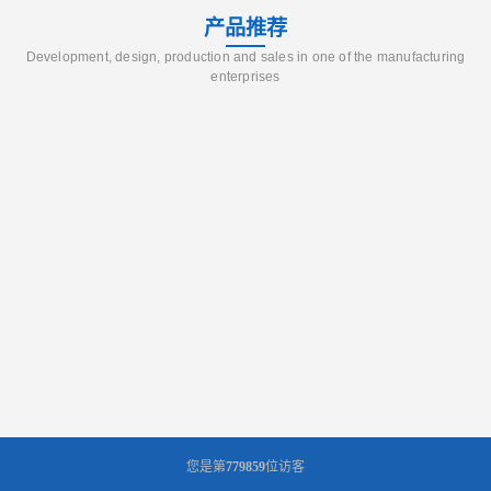
产品推荐
Development, design, production and sales in one of the manufacturing
enterprises
您是第
779859
位访客