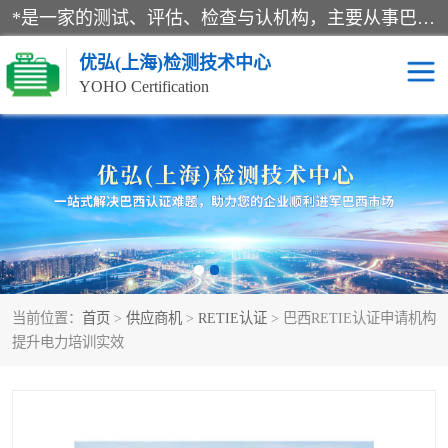
*是一家的测试、评估、检查与认机构，主要从事巴西NR10认证、NR12认证、NR13认证；ANATEL认证、INMTRO认证，欧盟CE认证：MD认证，PED认证，MID认证，ATEX认证，德国蓝色天使认证。
优弘(上海)检测技术中心
YOHO Certification
RECYCLASS认证
NR10认证
NR12认证
NR13认证
ART认证
巴西NR认证
当前位置：
首页
>
供应商机
>
RETIE认证
> 巴西RETIE认证申请机构
巴西认证
RETIE认证
提升电力培训实效