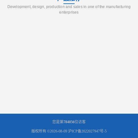
Development, design, production and sales in one of the manufacturing
enterprises
您是第
784056
位访客
版权所有 ©2026-08-09
沪ICP备2022027947号-5