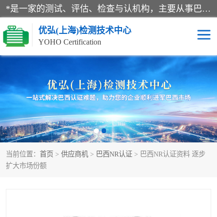
*是一家的测试、评估、检查与认机构，主要从事巴西NR10认证、NR12认证、NR13认证；ANATEL认证、INMTRO认证，欧盟CE认证：MD认证，PED认证，MID认证，ATEX认证，德国蓝色天使认证。
优弘(上海)检测技术中心
YOHO Certification
RECYCLASS认证
NR10认证
NR12认证
NR13认证
ART认证
巴西NR认证
当前位置：
首页
>
供应商机
>
巴西NR认证
> 巴西NR认证资料 逐步
巴西认证
RETIE认证
扩大市场份额