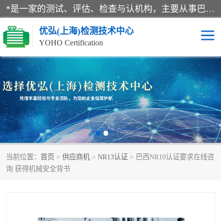
*是一家的测试、评估、检查与认机构，主要从事巴西NR10认证、NR12认证、NR13认证；ANATEL认证、INMTRO认证，欧盟CE认证：MD认证，PED认证，MID认证，ATEX认证，德国蓝色天使认证。
优弘(上海)检测技术中心
YOHO Certification
RECYCLASS认证
NR10认证
NR12认证
NR13认证
ART认证
巴西NR认证
当前位置：
首页
>
供应商机
>
NR13认证
> 巴西NR10认证要求在线咨
巴西认证
RETIE认证
询 获得机械安全背书