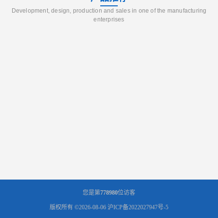
Development, design, production and sales in one of the manufacturing
enterprises
您是第
778980
位访客
版权所有 ©2026-08-06
沪ICP备2022027947号-5