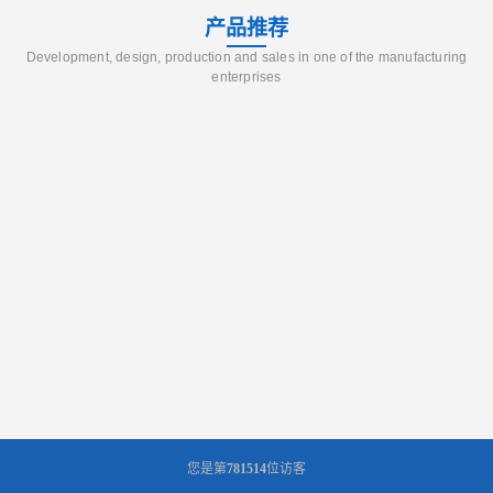
产品推荐
Development, design, production and sales in one of the manufacturing
enterprises
您是第
781514
位访客