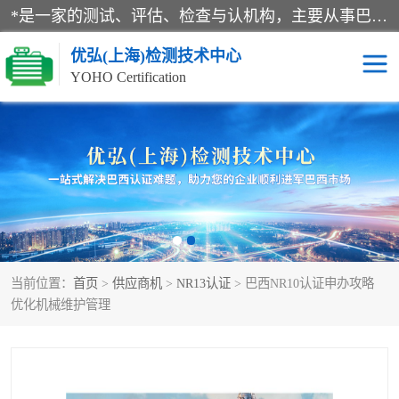
*是一家的测试、评估、检查与认机构，主要从事巴西NR10认证、NR12认证、NR13认证；ANATEL认证、INMTRO认证，欧盟CE认证：MD认证，PED认证，MID认证，ATEX认证，德国蓝色天使认证。
优弘(上海)检测技术中心
YOHO Certification
RECYCLASS认证
NR10认证
NR12认证
NR13认证
ART认证
巴西NR认证
当前位置：
首页
>
供应商机
>
NR13认证
> 巴西NR10认证申办攻略
巴西认证
RETIE认证
优化机械维护管理