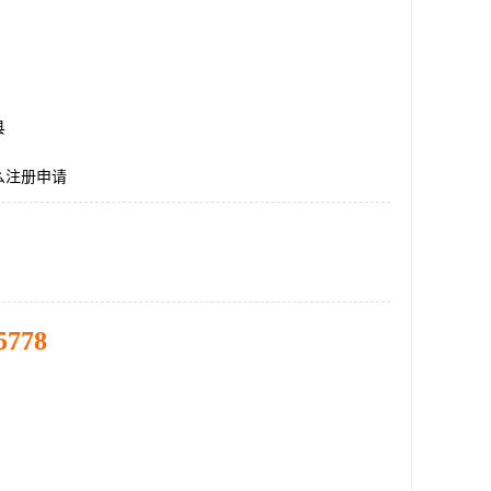
县
么注册申请
5778