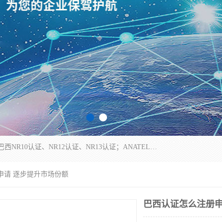
*是一家的测试、评估、检查与认机构，主要从事巴西NR10认证、NR12认证、NR13认证；ANATEL认证、INMTRO认证，欧盟CE认证：MD认证，PED认证，MID认证，ATEX认证，德国蓝色天使认证。
申请 逐步提升市场份额
巴西认证怎么注册申