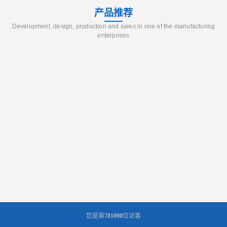
产品推荐
Development, design, production and sales in one of the manufacturing
enterprises
您是第
781000
位访客