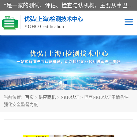
*是一家的测试、评估、检查与认机构，主要从事巴西NR10认证、NR12认证、NR13认证；ANATEL认证、INMTRO认证，欧盟CE认证：MD认证，PED认证，MID认证，ATEX认证，德国蓝色天使认证。
优弘(上海)检测技术中心
YOHO Certification
RECYCLASS认证
NR10认证
NR12认证
NR13认证
ART认证
巴西NR认证
当前位置：
首页
>
供应商机
>
NR10认证
> 巴西NR10认证申请条件
巴西认证
RETIE认证
强化安全监督力度