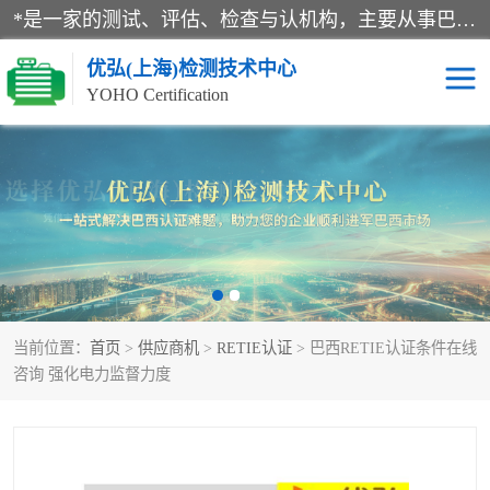
*是一家的测试、评估、检查与认机构，主要从事巴西NR10认证、NR12认证、NR13认证；ANATEL认证、INMTRO认证，欧盟CE认证：MD认证，PED认证，MID认证，ATEX认证，德国蓝色天使认证。
优弘(上海)检测技术中心
YOHO Certification
RECYCLASS认证
NR10认证
NR12认证
NR13认证
ART认证
巴西NR认证
当前位置：
首页
>
供应商机
>
RETIE认证
> 巴西RETIE认证条件在线
巴西认证
RETIE认证
咨询 强化电力监督力度