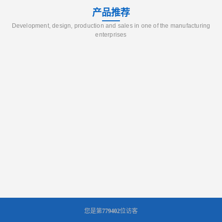
产品推荐
Development, design, production and sales in one of the manufacturing
enterprises
您是第
779402
位访客