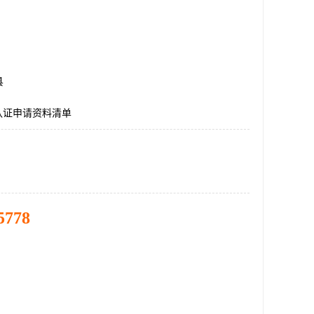
县
E认证申请资料清单
5778