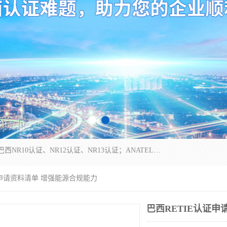
*是一家的测试、评估、检查与认机构，主要从事巴西NR10认证、NR12认证、NR13认证；ANATEL认证、INMTRO认证，欧盟CE认证：MD认证，PED认证，MID认证，ATEX认证，德国蓝色天使认证。
证申请资料清单 增强能源合规能力
巴西RETIE认证