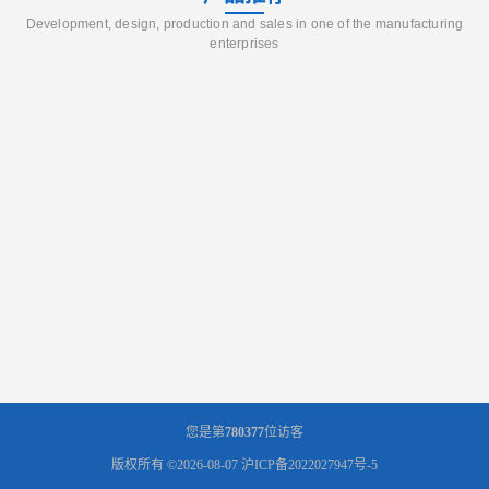
Development, design, production and sales in one of the manufacturing
enterprises
您是第
780377
位访客
版权所有 ©2026-08-07
沪ICP备2022027947号-5