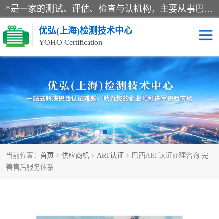
*是一家的测试、评估、检查与认机构，主要从事巴西NR10认证、NR12认证、NR13认证；ANATEL认证、INMTRO认证，欧盟CE认证：MD认证，PED认证，MID认证，ATEX认证，德国蓝色天使认证。
优弘(上海)检测技术中心
YOHO Certification
RECYCLASS认证
NR10认证
NR12认证
NR13认证
ART认证
巴西NR认证
当前位置：
首页
>
供应商机
>
ART认证
> 巴西ART认证办理咨询 完
巴西认证
RETIE认证
善售后服务体系