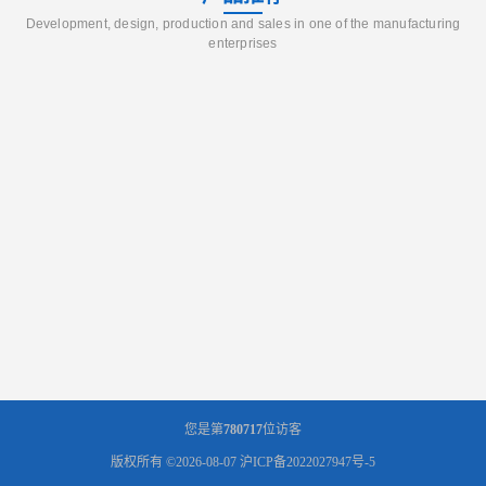
Development, design, production and sales in one of the manufacturing
enterprises
您是第
780717
位访客
版权所有 ©2026-08-07
沪ICP备2022027947号-5