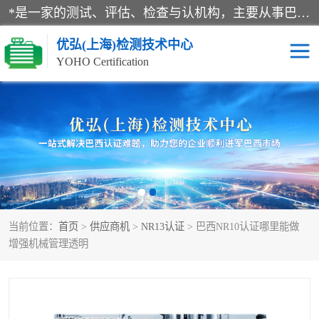
*是一家的测试、评估、检查与认机构，主要从事巴西NR10认证、NR12认证、NR13认证；ANATEL认证、INMTRO认证，欧盟CE认证：MD认证，PED认证，MID认证，ATEX认证，德国蓝色天使认证。
优弘(上海)检测技术中心
YOHO Certification
RECYCLASS认证
NR10认证
NR12认证
NR13认证
ART认证
巴西NR认证
当前位置：
首页
>
供应商机
>
NR13认证
> 巴西NR10认证哪里能做
巴西认证
RETIE认证
增强机械管理透明