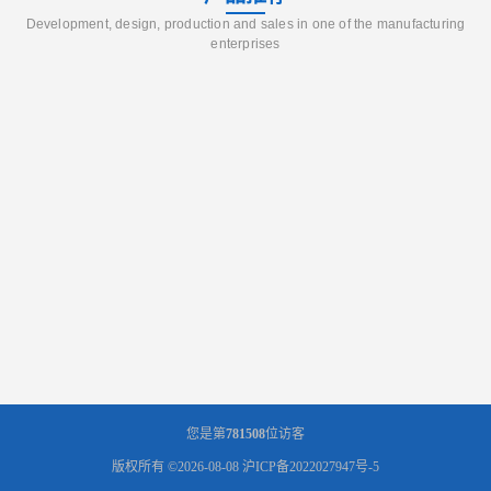
Development, design, production and sales in one of the manufacturing
enterprises
您是第
781508
位访客
版权所有 ©2026-08-08
沪ICP备2022027947号-5