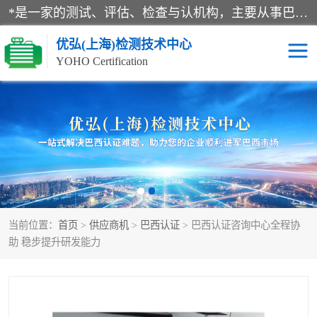
*是一家的测试、评估、检查与认机构，主要从事巴西NR10认证、NR12认证、NR13认证；ANATEL认证、INMTRO认证，欧盟CE认证：MD认证，PED认证，MID认证，ATEX认证，德国蓝色天使认证。
优弘(上海)检测技术中心
YOHO Certification
RECYCLASS认证
NR10认证
NR12认证
NR13认证
ART认证
巴西NR认证
当前位置：
首页
>
供应商机
>
巴西认证
> 巴西认证咨询中心全程协
巴西认证
RETIE认证
助 稳步提升研发能力