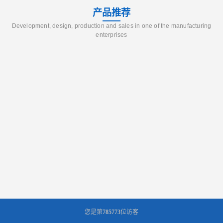
产品推荐
Development, design, production and sales in one of the manufacturing
enterprises
您是第
785773
位访客