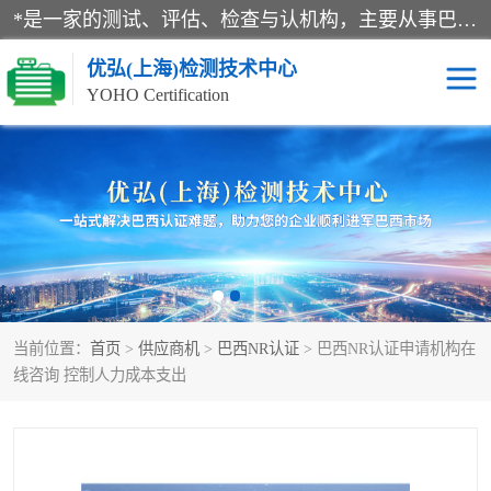
*是一家的测试、评估、检查与认机构，主要从事巴西NR10认证、NR12认证、NR13认证；ANATEL认证、INMTRO认证，欧盟CE认证：MD认证，PED认证，MID认证，ATEX认证，德国蓝色天使认证。
优弘(上海)检测技术中心
YOHO Certification
RECYCLASS认证
NR10认证
NR12认证
NR13认证
ART认证
巴西NR认证
当前位置：
首页
>
供应商机
>
巴西NR认证
> 巴西NR认证申请机构在
巴西认证
RETIE认证
线咨询 控制人力成本支出