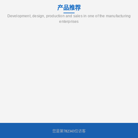
产品推荐
Development, design, production and sales in one of the manufacturing
enterprises
您是第
782343
位访客