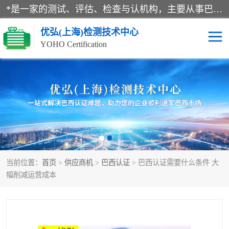
*是一家的测试、评估、检查与认机构，主要从事巴西NR10认证、NR12认证、NR13认证；ANATEL认证、INMTRO认证，欧盟CE认证：MD认证，PED认证，MID认证，ATEX认证，德国蓝色天使认证。
优弘(上海)检测技术中心
YOHO Certification
RECYCLASS认证
NR10认证
NR12认证
NR13认证
ART认证
巴西NR认证
当前位置：
首页
>
供应商机
>
巴西认证
> 巴西认证需要什么条件 大
巴西认证
RETIE认证
幅削减运营成本