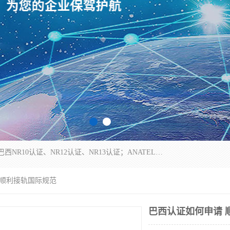
*是一家的测试、评估、检查与认机构，主要从事巴西NR10认证、NR12认证、NR13认证；ANATEL认证、INMTRO认证，欧盟CE认证：MD认证，PED认证，MID认证，ATEX认证，德国蓝色天使认证。
 顺利接轨国际规范
巴西认证如何申请 