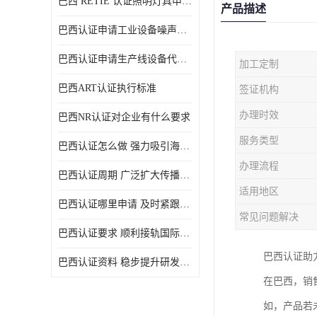
巴西 RETIE 认证照明灯具申请 RETIE 认证
产品描述
巴西认证申请工业设备噪声控制认证规范
巴西认证申请生产线设备代理机构选择
加工定制
巴西ART认证执行标准
签证机构
办理时效
巴西NR认证对企业有什么要求
服务类型
巴西认证怎么做 强力吸引海外投资
办理流程
巴西认证周期 广泛扩大传播范围
适用地区
巴西认证哪里申请 及时紧跟法规变化
常见问题解决
巴西认证要求 顺利接轨国际规范
巴西认证助
巴西认证资料 稳步提升研发能力
在巴西，销
如，产品若