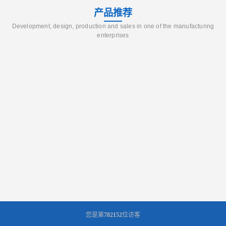
产品推荐
Development, design, production and sales in one of the manufacturing
enterprises
您是第
782152
位访客