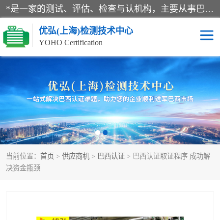
*是一家的测试、评估、检查与认机构，主要从事巴西NR10认证、NR12认证、NR13认证；ANATEL认证、INMTRO认证，欧盟CE认证：MD认证，PED认证，MID认证，ATEX认证，德国蓝色天使认证。
优弘(上海)检测技术中心
YOHO Certification
RECYCLASS认证
NR10认证
NR12认证
NR13认证
ART认证
巴西NR认证
当前位置：
首页
>
供应商机
>
巴西认证
> 巴西认证取证程序 成功解
巴西认证
RETIE认证
决资金瓶颈