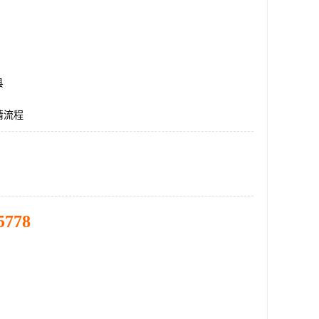
县
请流程
5778