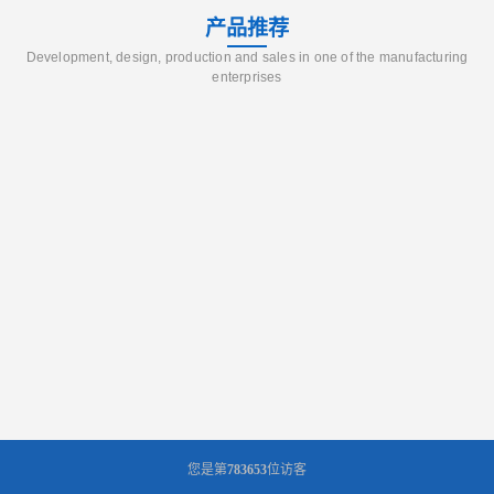
产品推荐
Development, design, production and sales in one of the manufacturing
enterprises
您是第
783653
位访客