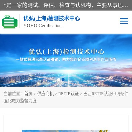
*是一家的测试、评估、检查与认机构，主要从事巴西NR10认证、NR12认证、NR13认证；ANATEL认证、INMTRO认证，欧盟CE认证：MD认证，PED认证，MID认证，ATEX认证，德国蓝色天使认证。
优弘(上海)检测技术中心
YOHO Certification
RECYCLASS认证
NR10认证
NR12认证
NR13认证
ART认证
巴西NR认证
当前位置：
首页
>
供应商机
>
RETIE认证
> 巴西RETIE认证申请条件
巴西认证
RETIE认证
强化电力监督力度