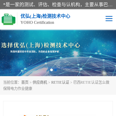
*是一家的测试、评估、检查与认机构，主要从事巴西NR10认证、NR12认证、NR13认证；ANATEL认证、INMTRO认证，欧盟CE认证：MD认证，PED认证，MID认证，ATEX认证，德国蓝色天使认证。
优弘(上海)检测技术中心
YOHO Certification
RECYCLASS认证
NR10认证
NR12认证
NR13认证
ART认证
巴西NR认证
当前位置：
首页
>
供应商机
>
RETIE认证
> 巴西RETIE认证怎么做
巴西认证
RETIE认证
保障电力作业健康