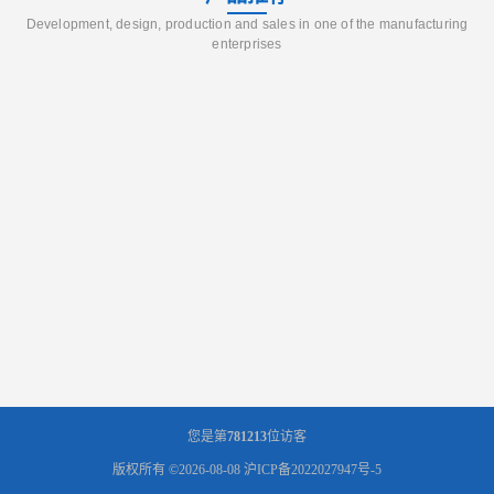
Development, design, production and sales in one of the manufacturing
enterprises
您是第
781213
位访客
版权所有 ©2026-08-08
沪ICP备2022027947号-5