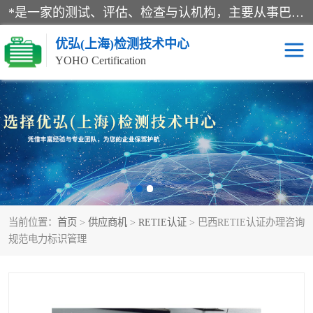
*是一家的测试、评估、检查与认机构，主要从事巴西NR10认证、NR12认证、NR13认证；ANATEL认证、INMTRO认证，欧盟CE认证：MD认证，PED认证，MID认证，ATEX认证，德国蓝色天使认证。
优弘(上海)检测技术中心
YOHO Certification
RECYCLASS认证
NR10认证
NR12认证
NR13认证
ART认证
巴西NR认证
当前位置：
首页
>
供应商机
>
RETIE认证
> 巴西RETIE认证办理咨询
巴西认证
RETIE认证
规范电力标识管理