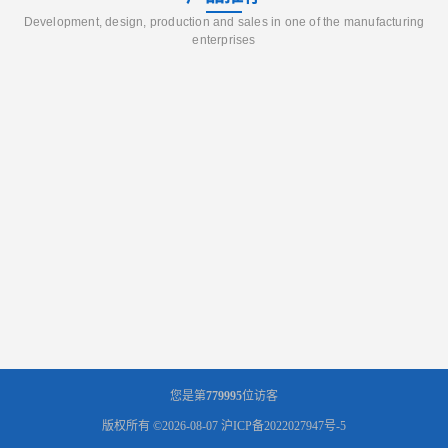
Development, design, production and sales in one of the manufacturing
enterprises
您是第
779995
位访客
版权所有 ©2026-08-07
沪ICP备2022027947号-5