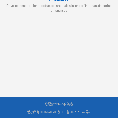
Development, design, production and sales in one of the manufacturing
enterprises
您是第
783465
位访客
版权所有 ©2026-08-09
沪ICP备2022027947号-5