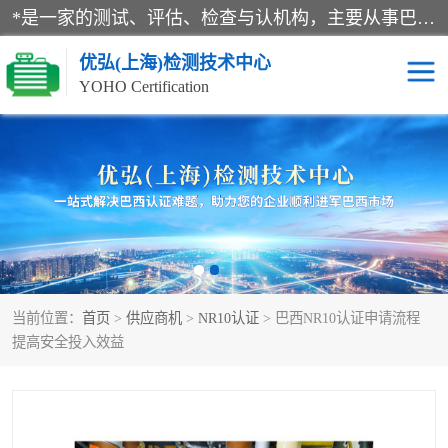
*是一家的测试、评估、检查与认机构，主要从事巴西NR10认证、NR12认证、NR13认证；ANATEL认证、INMTRO认证，欧盟CE认证：MD认证，PED认证，MID认证，ATEX认证，德国蓝色天使认证。
优弘(上海)检测技术中心
YOHO Certification
RECYCLASS认证
NR10认证
NR12认证
NR13认证
ART认证
巴西NR认证
当前位置：
首页
>
供应商机
>
NR10认证
> 巴西NR10认证申请流程
巴西认证
RETIE认证
提高安全投入效益