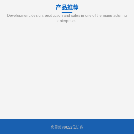
产品推荐
Development, design, production and sales in one of the manufacturing
enterprises
您是第
780222
位访客