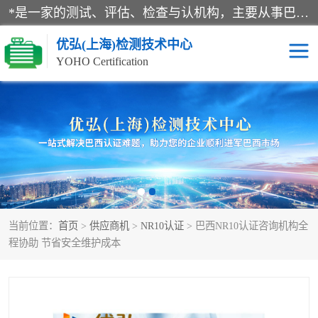
*是一家的测试、评估、检查与认机构，主要从事巴西NR10认证、NR12认证、NR13认证；ANATEL认证、INMTRO认证，欧盟CE认证：MD认证，PED认证，MID认证，ATEX认证，德国蓝色天使认证。
优弘(上海)检测技术中心
YOHO Certification
RECYCLASS认证
NR10认证
NR12认证
NR13认证
ART认证
巴西NR认证
当前位置：
首页
>
供应商机
>
NR10认证
> 巴西NR10认证咨询机构全
巴西认证
RETIE认证
程协助 节省安全维护成本