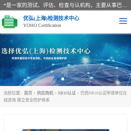
*是一家的测试、评估、检查与认机构，主要从事巴西NR10认证、NR12认证、NR13认证；ANATEL认证、INMTRO认证，欧盟CE认证：MD认证，PED认证，MID认证，ATEX认证，德国蓝色天使认证。
优弘(上海)检测技术中心
YOHO Certification
RECYCLASS认证
NR10认证
NR12认证
NR13认证
ART认证
巴西NR认证
当前位置：
首页
>
供应商机
>
NR10认证
> 巴西NR10认证申请单位在
巴西认证
RETIE认证
线咨询 建立安全防护体系