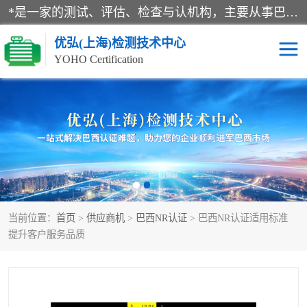
*是一家的测试、评估、检查与认机构，主要从事巴西NR10认证、NR12认证、NR13认证；ANATEL认证、INMTRO认证，欧盟CE认证：MD认证，PED认证，MID认证，ATEX认证，德国蓝色天使认证。
优弘(上海)检测技术中心
YOHO Certification
RECYCLASS认证
NR10认证
NR12认证
NR13认证
ART认证
巴西NR认证
当前位置：
首页
>
供应商机
>
巴西NR认证
> 巴西NR认证适用标准
巴西认证
RETIE认证
提升客户服务品质