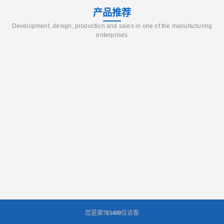
产品推荐
Development, design, production and sales in one of the manufacturing
enterprises
您是第
783400
位访客