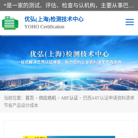
*是一家的测试、评估、检查与认机构，主要从事巴西NR10认证、NR12认证、NR13认证；ANATEL认证、INMTRO认证，欧盟CE认证：MD认证，PED认证，MID认证，ATEX认证，德国蓝色天使认证。
优弘(上海)检测技术中心
YOHO Certification
RECYCLASS认证
NR10认证
NR12认证
NR13认证
ART认证
巴西NR认证
当前位置：
首页
>
供应商机
>
ART认证
> 巴西ART认证申请资料清单
巴西认证
RETIE认证
节省产品设计成本