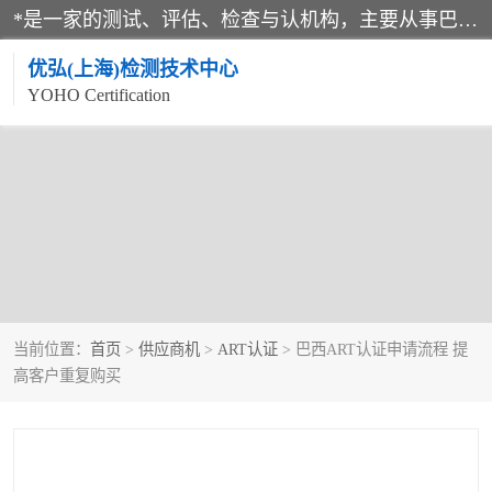
*是一家的测试、评估、检查与认机构，主要从事巴西NR10认证、NR12认证、NR13认证；ANATEL认证、INMTRO认证，欧盟CE认证：MD认证，PED认证，MID认证，ATEX认证，德国蓝色天使认证。
优弘(上海)检测技术中心
YOHO Certification
当前位置：
首页
>
供应商机
>
ART认证
> 巴西ART认证申请流程 提
高客户重复购买