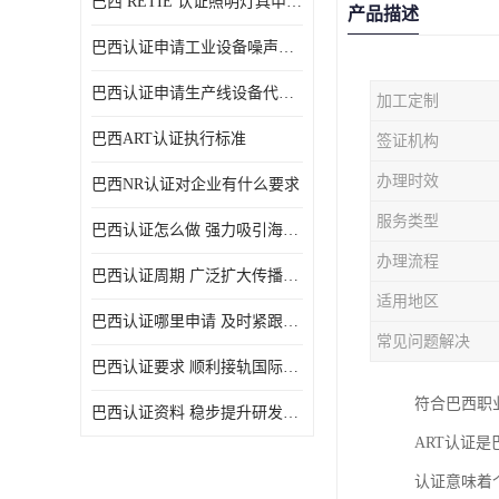
巴西 RETIE 认证照明灯具申请 RETIE 认证
产品描述
巴西认证申请工业设备噪声控制认证规范
巴西认证申请生产线设备代理机构选择
加工定制
巴西ART认证执行标准
签证机构
办理时效
巴西NR认证对企业有什么要求
服务类型
巴西认证怎么做 强力吸引海外投资
办理流程
巴西认证周期 广泛扩大传播范围
适用地区
巴西认证哪里申请 及时紧跟法规变化
常见问题解决
巴西认证要求 顺利接轨国际规范
符合巴西职
巴西认证资料 稳步提升研发能力
ART认证
认证意味着