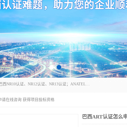
*是一家的测试、评估、检查与认机构，主要从事巴西NR10认证、NR12认证、NR13认证；ANATEL认证、INMTRO认证，欧盟CE认证：MD认证，PED认证，MID认证，ATEX认证，德国蓝色天使认证。
么申请在线咨询 获得项目投标资格
巴西ART认证怎么