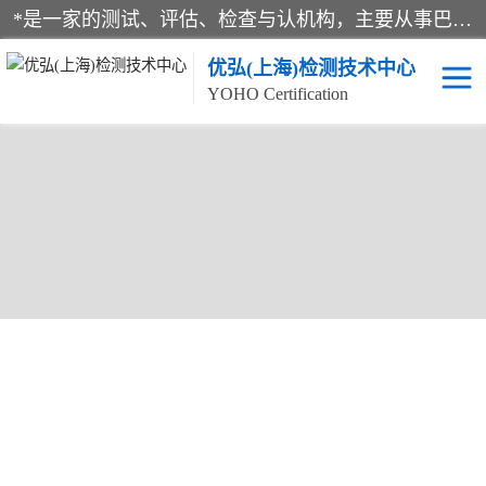
*是一家的测试、评估、检查与认机构，主要从事巴西NR10认证、NR12认证、NR13认证；ANATEL认证、INMTRO认证，欧盟CE认证：MD认证，PED认证，MID认证，ATEX认证，德国蓝色天使认证。
优弘(上海)检测技术中心
YOHO Certification
当前位置：
首页
>
供应商机
>
NR13认证
> 巴西NR10认证申请 规范
机械使用标准