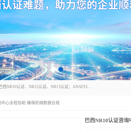
*是一家的测试、评估、检查与认机构，主要从事巴西NR10认证、NR12认证、NR13认证；ANATEL认证、INMTRO认证，欧盟CE认证：MD认证，PED认证，MID认证，ATEX认证，德国蓝色天使认证。
咨询中心全程协助 确保机械数据合规
巴西NR10认证咨