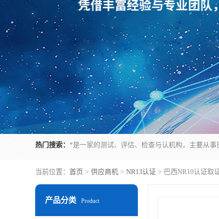
热门搜索：
当前位置：
首页
>
供应商机
>
NR13认证
> 巴西NR10认证
产品分类
Product