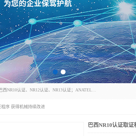
*是一家的测试、评估、检查与认机构，主要从事巴西NR10认证、NR12认证、NR13认证；ANATEL认证、INMTRO认证，欧盟CE认证：MD认证，PED认证，MID认证，ATEX认证，德国蓝色天使认证。
取证程序 获得机械持续改进
巴西NR10认证取