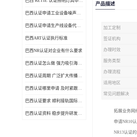
巴西 RETIE 认证照明灯具申请 RETIE 认证
产品描述
巴西认证申请工业设备噪声控制认证规范
巴西认证申请生产线设备代理机构选择
加工定制
巴西ART认证执行标准
签证机构
办理时效
巴西NR认证对企业有什么要求
服务类型
巴西认证怎么做 强力吸引海外投资
办理流程
巴西认证周期 广泛扩大传播范围
适用地区
巴西认证哪里申请 及时紧跟法规变化
常见问题解决
巴西认证要求 顺利接轨国际规范
拓展业务网
巴西认证资料 稳步提升研发能力
申请NR1
NR13认