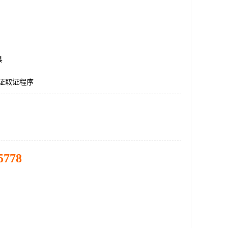
县
认证取证程序
5778