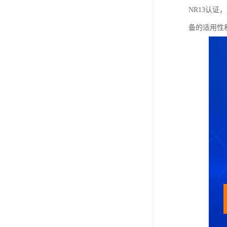
NR13认
备的适用性