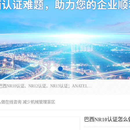
*是一家的测试、评估、检查与认机构，主要从事巴西NR10认证、NR12认证、NR13认证；ANATEL认证、INMTRO认证，欧盟CE认证：MD认证，PED认证，MID认证，ATEX认证，德国蓝色天使认证。
怎么做在线咨询 减少机械管理盲区
巴西NR10认证怎