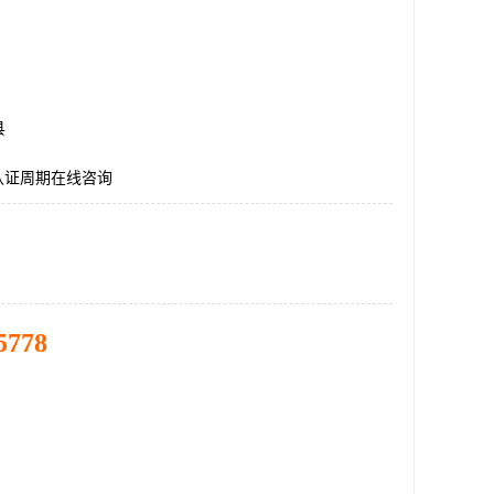
县
E认证周期在线咨询
5778