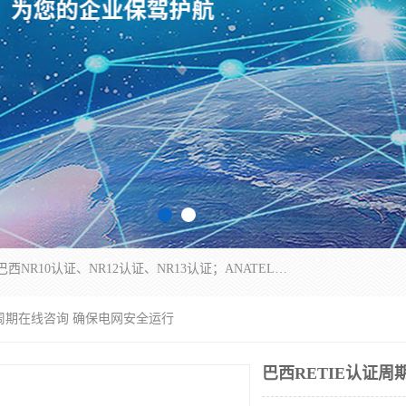
*是一家的测试、评估、检查与认机构，主要从事巴西NR10认证、NR12认证、NR13认证；ANATEL认证、INMTRO认证，欧盟CE认证：MD认证，PED认证，MID认证，ATEX认证，德国蓝色天使认证。
证周期在线咨询 确保电网安全运行
巴西RETIE认证