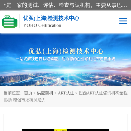
*是一家的测试、评估、检查与认机构，主要从事巴西NR10认证、NR12认证、NR13认证；ANATEL认证、INMTRO认证，欧盟CE认证：MD认证，PED认证，MID认证，ATEX认证，德国蓝色天使认证。
优弘(上海)检测技术中心
YOHO Certification
RECYCLASS认证
NR10认证
NR12认证
NR13认证
ART认证
巴西NR认证
当前位置：
首页
>
供应商机
>
ART认证
> 巴西ART认证咨询机构全程
巴西认证
RETIE认证
协助 增强市场抗风险力