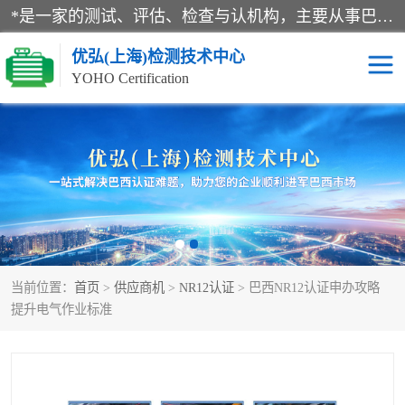
*是一家的测试、评估、检查与认机构，主要从事巴西NR10认证、NR12认证、NR13认证；ANATEL认证、INMTRO认证，欧盟CE认证：MD认证，PED认证，MID认证，ATEX认证，德国蓝色天使认证。
优弘(上海)检测技术中心
YOHO Certification
RECYCLASS认证
NR10认证
NR12认证
NR13认证
ART认证
巴西NR认证
当前位置：
首页
>
供应商机
>
NR12认证
> 巴西NR12认证申办攻略
巴西认证
RETIE认证
提升电气作业标准