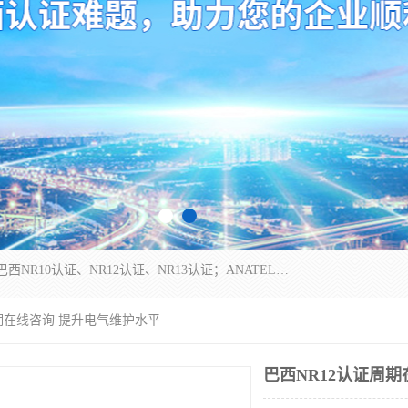
*是一家的测试、评估、检查与认机构，主要从事巴西NR10认证、NR12认证、NR13认证；ANATEL认证、INMTRO认证，欧盟CE认证：MD认证，PED认证，MID认证，ATEX认证，德国蓝色天使认证。
周期在线咨询 提升电气维护水平
巴西NR12认证周