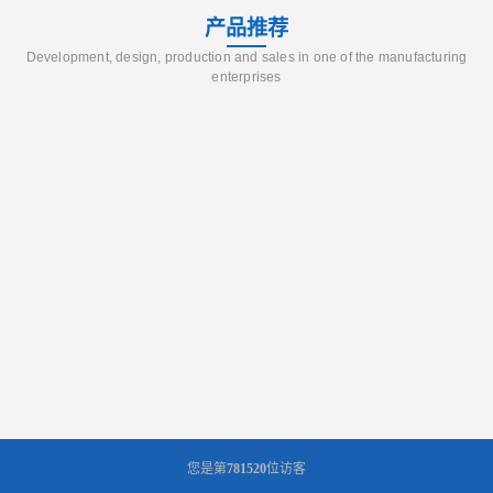
产品推荐
Development, design, production and sales in one of the manufacturing
enterprises
您是第
781520
位访客