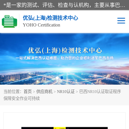
*是一家的测试、评估、检查与认机构，主要从事巴西NR10认证、NR12认证、NR13认证；ANATEL认证、INMTRO认证，欧盟CE认证：MD认证，PED认证，MID认证，ATEX认证，德国蓝色天使认证。
优弘(上海)检测技术中心
YOHO Certification
RECYCLASS认证
NR10认证
NR12认证
NR13认证
ART认证
巴西NR认证
当前位置：
首页
>
供应商机
>
NR10认证
> 巴西NR10认证取证程序
巴西认证
RETIE认证
保障安全作业可持续