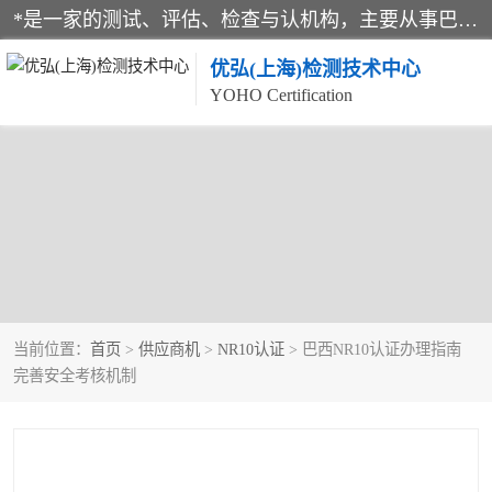
*是一家的测试、评估、检查与认机构，主要从事巴西NR10认证、NR12认证、NR13认证；ANATEL认证、INMTRO认证，欧盟CE认证：MD认证，PED认证，MID认证，ATEX认证，德国蓝色天使认证。
优弘(上海)检测技术中心
YOHO Certification
当前位置：
首页
>
供应商机
>
NR10认证
> 巴西NR10认证办理指南
完善安全考核机制