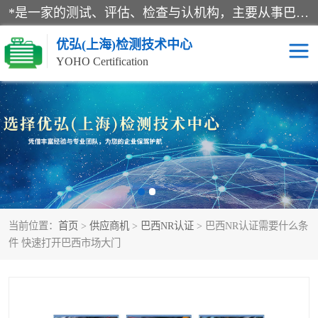
*是一家的测试、评估、检查与认机构，主要从事巴西NR10认证、NR12认证、NR13认证；ANATEL认证、INMTRO认证，欧盟CE认证：MD认证，PED认证，MID认证，ATEX认证，德国蓝色天使认证。
优弘(上海)检测技术中心
YOHO Certification
RECYCLASS认证
NR10认证
NR12认证
NR13认证
ART认证
巴西NR认证
当前位置：
首页
>
供应商机
>
巴西NR认证
> 巴西NR认证需要什么条
巴西认证
RETIE认证
件 快速打开巴西市场大门