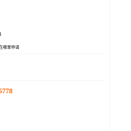
县
证在哪里申请
5778