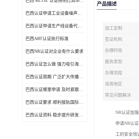
巴西 RETIE 认证照明灯具申请 RETIE 认证
产品描述
巴西认证申请工业设备噪声控制认证规范
巴西认证申请生产线设备代理机构选择
加工定制
巴西ART认证执行标准
签证机构
办理时效
巴西NR认证对企业有什么要求
服务类型
巴西认证怎么做 强力吸引海外投资
办理流程
巴西认证周期 广泛扩大传播范围
适用地区
巴西认证哪里申请 及时紧跟法规变化
常见问题解决
巴西认证要求 顺利接轨国际规范
NR认证加
巴西认证资料 稳步提升研发能力
申请NR认
工的安全培