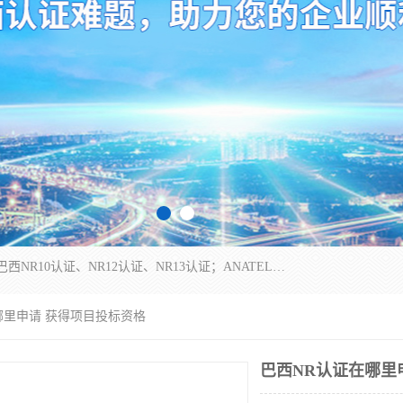
*是一家的测试、评估、检查与认机构，主要从事巴西NR10认证、NR12认证、NR13认证；ANATEL认证、INMTRO认证，欧盟CE认证：MD认证，PED认证，MID认证，ATEX认证，德国蓝色天使认证。
哪里申请 获得项目投标资格
巴西NR认证在哪里