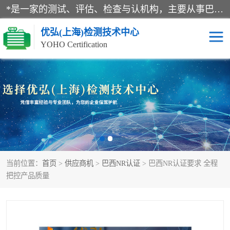
*是一家的测试、评估、检查与认机构，主要从事巴西NR10认证、NR12认证、NR13认证；ANATEL认证、INMTRO认证，欧盟CE认证：MD认证，PED认证，MID认证，ATEX认证，德国蓝色天使认证。
优弘(上海)检测技术中心
YOHO Certification
RECYCLASS认证
NR10认证
NR12认证
NR13认证
ART认证
巴西NR认证
当前位置：
首页
>
供应商机
>
巴西NR认证
> 巴西NR认证要求 全程
巴西认证
RETIE认证
把控产品质量